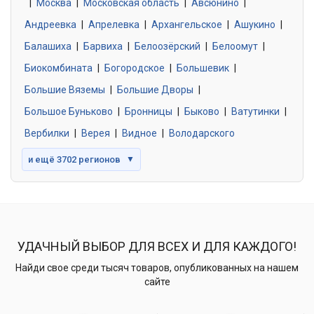
|
Москва
0 объявлений
|
Московская область
|
Авсюнино
|
Андреевка
|
Апрелевка
|
Архангельское
|
Ашукино
|
Балашиха
|
Барвиха
|
Белоозёрский
|
Белоомут
|
Знакомства без обязательств
0 объявлений
Биокомбината
|
Богородское
|
Большевик
|
Большие Вяземы
|
Большие Дворы
|
Большое Буньково
|
Бронницы
|
Быково
|
Ватутинки
|
Вербилки
|
Верея
|
Видное
|
Володарского
и ещё 3702 регионов
▼
УДАЧНЫЙ ВЫБОР ДЛЯ ВСЕХ И ДЛЯ КАЖДОГО!
Найди свое среди тысяч товаров, опубликованных на нашем
сайте