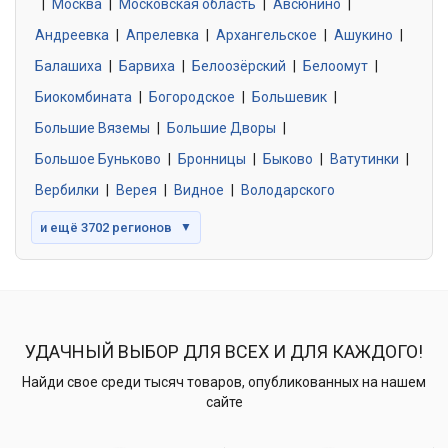
|
Москва
0 объявлений
|
Московская область
|
Авсюнино
|
Андреевка
|
Апрелевка
|
Архангельское
|
Ашукино
|
Балашиха
|
Барвиха
|
Белоозёрский
|
Белоомут
|
Знакомства без обязательств
0 объявлений
Биокомбината
|
Богородское
|
Большевик
|
Большие Вяземы
|
Большие Дворы
|
Большое Буньково
|
Бронницы
|
Быково
|
Ватутинки
|
Вербилки
|
Верея
|
Видное
|
Володарского
и ещё 3702 регионов
▼
УДАЧНЫЙ ВЫБОР ДЛЯ ВСЕХ И ДЛЯ КАЖДОГО!
Найди свое среди тысяч товаров, опубликованных на нашем
сайте