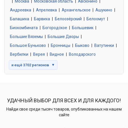
|
Москва
0 объявлений
|
Московская область
|
Авсюнино
|
Андреевка
|
Апрелевка
|
Архангельское
|
Ашукино
|
Балашиха
|
Барвиха
|
Белоозёрский
|
Белоомут
|
Знакомства без обязательств
0 объявлений
Биокомбината
|
Богородское
|
Большевик
|
Большие Вяземы
|
Большие Дворы
|
Большое Буньково
|
Бронницы
|
Быково
|
Ватутинки
|
Вербилки
|
Верея
|
Видное
|
Володарского
и ещё 3702 регионов
▼
УДАЧНЫЙ ВЫБОР ДЛЯ ВСЕХ И ДЛЯ КАЖДОГО!
Найди свое среди тысяч товаров, опубликованных на нашем
сайте