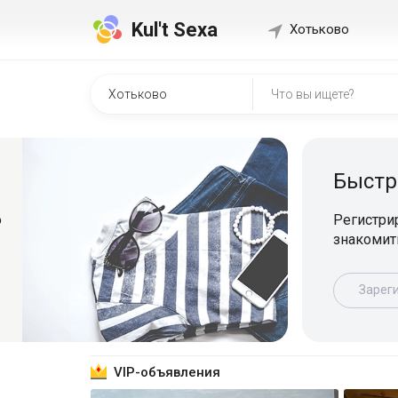
Kul't Sexa
Хотьково
Быстр
о
Регистрир
знакомит
Зарег
VIP-объявления