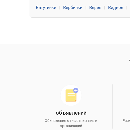
Ватутинки
|
Вербилки
|
Верея
|
Видное
|
объявлений
Объявления от частных лиц и
Раз
организаций