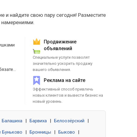
е и найдите свою пару сегодня! Разместите
е намерениями.
Продвижение
ушками
объявлений
Специальные услуги позволят
значительно ускорить продажу
Знакомства без обязательств
вашего объявления.
Реклама на сайте
Эффективный способ привлечь
новых клиентов и вывести бизнес на
новый уровень.
Балашиха
|
Барвиха
|
Белоозёрский
|
 Буньково
|
Бронницы
|
Быково
|