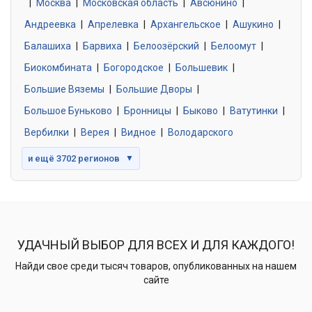
|
Москва
0 объявлений
|
Московская область
|
Авсюнино
|
Андреевка
|
Апрелевка
|
Архангельское
|
Ашукино
|
Балашиха
|
Барвиха
|
Белоозёрский
|
Белоомут
|
Знакомства без обязательств
0 объявлений
Биокомбината
|
Богородское
|
Большевик
|
Большие Вяземы
|
Большие Дворы
|
Большое Буньково
|
Бронницы
|
Быково
|
Ватутинки
|
Вербилки
|
Верея
|
Видное
|
Володарского
и ещё 3702 регионов
▼
УДАЧНЫЙ ВЫБОР ДЛЯ ВСЕХ И ДЛЯ КАЖДОГО!
Найди свое среди тысяч товаров, опубликованных на нашем
сайте