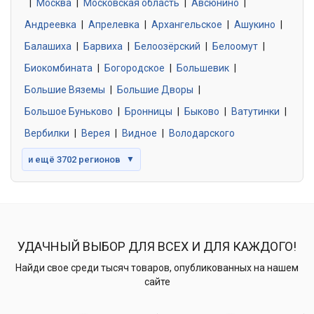
|
Москва
0 объявлений
|
Московская область
|
Авсюнино
|
Андреевка
|
Апрелевка
|
Архангельское
|
Ашукино
|
Балашиха
|
Барвиха
|
Белоозёрский
|
Белоомут
|
Знакомства без обязательств
0 объявлений
Биокомбината
|
Богородское
|
Большевик
|
Большие Вяземы
|
Большие Дворы
|
Большое Буньково
|
Бронницы
|
Быково
|
Ватутинки
|
Вербилки
|
Верея
|
Видное
|
Володарского
и ещё 3702 регионов
▼
УДАЧНЫЙ ВЫБОР ДЛЯ ВСЕХ И ДЛЯ КАЖДОГО!
Найди свое среди тысяч товаров, опубликованных на нашем
сайте