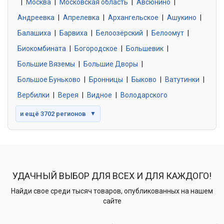
|
Москва
0 объявлений
|
Московская область
|
Авсюнино
|
Андреевка
|
Апрелевка
|
Архангельское
|
Ашукино
|
Балашиха
|
Барвиха
|
Белоозёрский
|
Белоомут
|
Знакомства без обязательств
0 объявлений
Биокомбината
|
Богородское
|
Большевик
|
Большие Вяземы
|
Большие Дворы
|
Большое Буньково
|
Бронницы
|
Быково
|
Ватутинки
|
Вербилки
|
Верея
|
Видное
|
Володарского
и ещё 3702 регионов
▼
УДАЧНЫЙ ВЫБОР ДЛЯ ВСЕХ И ДЛЯ КАЖДОГО!
Найди свое среди тысяч товаров, опубликованных на нашем
сайте