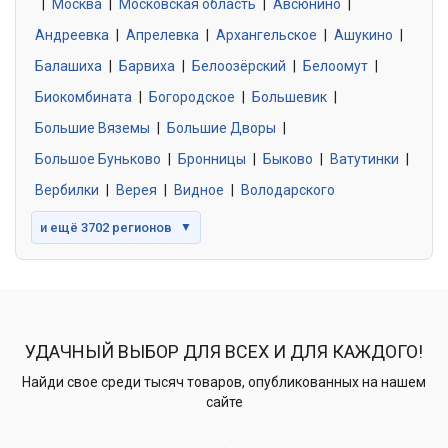
|
Москва
0 объявлений
|
Московская область
|
Авсюнино
|
Андреевка
|
Апрелевка
|
Архангельское
|
Ашукино
|
Балашиха
|
Барвиха
|
Белоозёрский
|
Белоомут
|
Знакомства без обязательств
0 объявлений
Биокомбината
|
Богородское
|
Большевик
|
Большие Вяземы
|
Большие Дворы
|
Большое Буньково
|
Бронницы
|
Быково
|
Ватутинки
|
Вербилки
|
Верея
|
Видное
|
Володарского
и ещё 3702 регионов
▼
УДАЧНЫЙ ВЫБОР ДЛЯ ВСЕХ И ДЛЯ КАЖДОГО!
Найди свое среди тысяч товаров, опубликованных на нашем
сайте