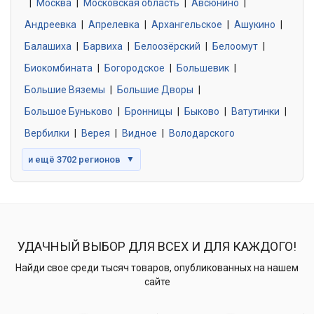
|
Москва
0 объявлений
|
Московская область
|
Авсюнино
|
Андреевка
|
Апрелевка
|
Архангельское
|
Ашукино
|
Балашиха
|
Барвиха
|
Белоозёрский
|
Белоомут
|
Знакомства без обязательств
0 объявлений
Биокомбината
|
Богородское
|
Большевик
|
Большие Вяземы
|
Большие Дворы
|
Большое Буньково
|
Бронницы
|
Быково
|
Ватутинки
|
Вербилки
|
Верея
|
Видное
|
Володарского
и ещё 3702 регионов
▼
УДАЧНЫЙ ВЫБОР ДЛЯ ВСЕХ И ДЛЯ КАЖДОГО!
Найди свое среди тысяч товаров, опубликованных на нашем
сайте