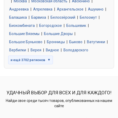
|
Москва
0 объявлений
|
Московская область
|
Авсюнино
|
Андреевка
|
Апрелевка
|
Архангельское
|
Ашукино
|
Балашиха
|
Барвиха
|
Белоозёрский
|
Белоомут
|
Знакомства без обязательств
0 объявлений
Биокомбината
|
Богородское
|
Большевик
|
Большие Вяземы
|
Большие Дворы
|
Большое Буньково
|
Бронницы
|
Быково
|
Ватутинки
|
Вербилки
|
Верея
|
Видное
|
Володарского
и ещё 3702 регионов
▼
УДАЧНЫЙ ВЫБОР ДЛЯ ВСЕХ И ДЛЯ КАЖДОГО!
Найди свое среди тысяч товаров, опубликованных на нашем
сайте