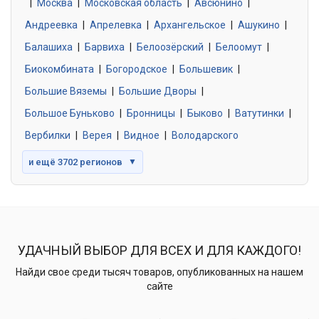
|
Москва
0 объявлений
|
Московская область
|
Авсюнино
|
Андреевка
|
Апрелевка
|
Архангельское
|
Ашукино
|
Балашиха
|
Барвиха
|
Белоозёрский
|
Белоомут
|
Знакомства без обязательств
0 объявлений
Биокомбината
|
Богородское
|
Большевик
|
Большие Вяземы
|
Большие Дворы
|
Большое Буньково
|
Бронницы
|
Быково
|
Ватутинки
|
Вербилки
|
Верея
|
Видное
|
Володарского
и ещё 3702 регионов
▼
УДАЧНЫЙ ВЫБОР ДЛЯ ВСЕХ И ДЛЯ КАЖДОГО!
Найди свое среди тысяч товаров, опубликованных на нашем
сайте