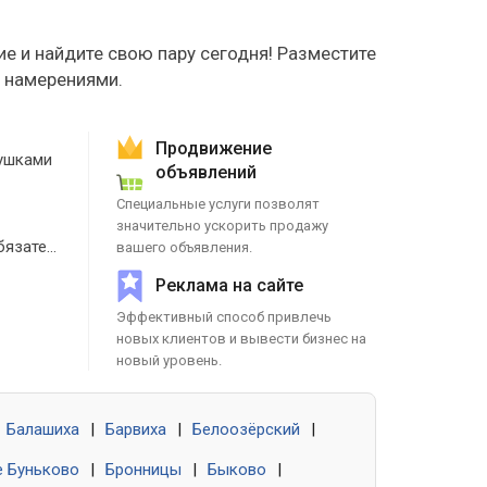
е и найдите свою пару сегодня! Разместите
е намерениями.
Продвижение
ушками
объявлений
Специальные услуги позволят
значительно ускорить продажу
Знакомства без обязательств
вашего объявления.
Реклама на сайте
Эффективный способ привлечь
новых клиентов и вывести бизнес на
новый уровень.
Балашиха
|
Барвиха
|
Белоозёрский
|
 Буньково
|
Бронницы
|
Быково
|