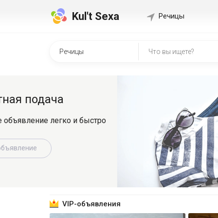
Kul't Sexa
Речицы
Быстр
о
Регистрир
знакомит
Зарег
VIP-объявления