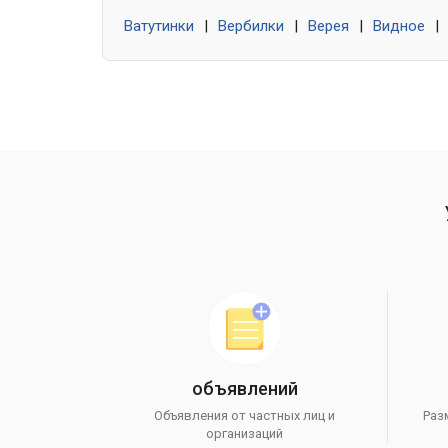
Ватутинки
|
Вербилки
|
Верея
|
Видное
|
объявлений
Объявления от частных лиц и
Раз
организаций