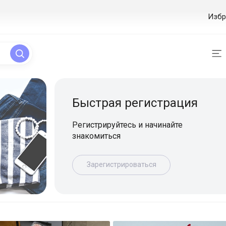
Избр
ая регистрация
уйтесь и начинайте
ься
истрироваться