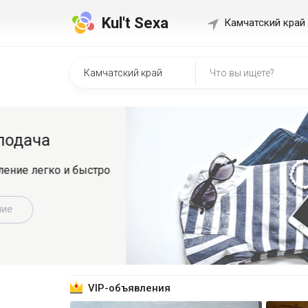
Kul't Sexa
Камчатский край
Быстр
о
Регистрир
знакомит
Зарег
VIP-объявления