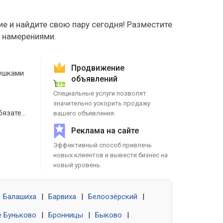
е и найдите свою пару сегодня! Разместите
е намерениями.
Продвижение
ушками
объявлений
Специальные услуги позволят
значительно ускорить продажу
Знакомства без обязательств
вашего объявления.
Реклама на сайте
Эффективный способ привлечь
новых клиентов и вывести бизнес на
новый уровень.
Балашиха
|
Барвиха
|
Белоозёрский
|
 Буньково
|
Бронницы
|
Быково
|