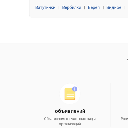
Ватутинки
|
Вербилки
|
Верея
|
Видное
|
объявлений
Объявления от частных лиц и
Раз
организаций