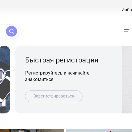
Избр
ая регистрация
уйтесь и начинайте
ься
истрироваться