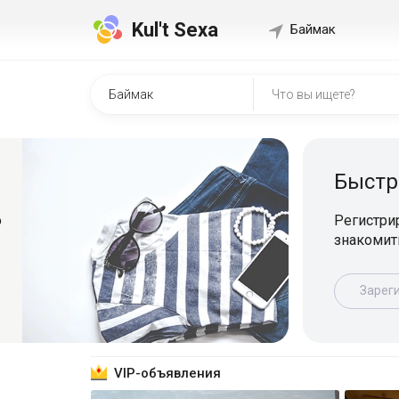
Kul't Sexa
Баймак
Быстр
о
Регистрир
знакомит
Зарег
VIP-объявления