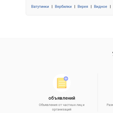
Ватутинки
|
Вербилки
|
Верея
|
Видное
|
объявлений
Объявления от частных лиц и
Раз
организаций