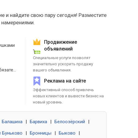
е и найдите свою пару сегодня! Разместите
е намерениями.
Продвижение
ушками
объявлений
Специальные услуги позволят
значительно ускорить продажу
Знакомства без обязательств
вашего объявления.
Реклама на сайте
Эффективный способ привлечь
новых клиентов и вывести бизнес на
новый уровень.
Балашиха
|
Барвиха
|
Белоозёрский
|
 Буньково
|
Бронницы
|
Быково
|