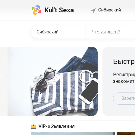
Kul't Sexa
Сибирский
Быстр
о
Регистрир
знакомит
Зарег
VIP-объявления