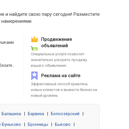
е и найдите свою пару сегодня! Разместите
е намерениями.
Продвижение
ушками
объявлений
Специальные услуги позволят
значительно ускорить продажу
Знакомства без обязательств
вашего объявления.
Реклама на сайте
Эффективный способ привлечь
новых клиентов и вывести бизнес на
новый уровень.
Балашиха
|
Барвиха
|
Белоозёрский
|
 Буньково
|
Бронницы
|
Быково
|