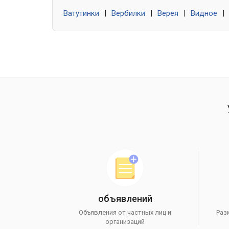
Ватутинки
|
Вербилки
|
Верея
|
Видное
|
объявлений
Объявления от частных лиц и
Раз
организаций