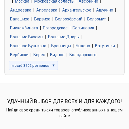
|
Москва
0 объявлений
|
Московская область
|
Авсюнино
|
Андреевка
|
Апрелевка
|
Архангельское
|
Ашукино
|
Балашиха
|
Барвиха
|
Белоозёрский
|
Белоомут
|
Знакомства без обязательств
0 объявлений
Биокомбината
|
Богородское
|
Большевик
|
Большие Вяземы
|
Большие Дворы
|
Большое Буньково
|
Бронницы
|
Быково
|
Ватутинки
|
Вербилки
|
Верея
|
Видное
|
Володарского
и ещё 3702 регионов
▼
УДАЧНЫЙ ВЫБОР ДЛЯ ВСЕХ И ДЛЯ КАЖДОГО!
Найди свое среди тысяч товаров, опубликованных на нашем
сайте