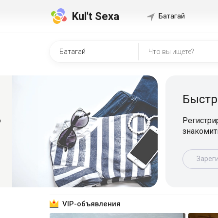
Kul't Sexa
Батагай
Быстр
о
Регистрир
знакомит
Зарег
VIP-объявления