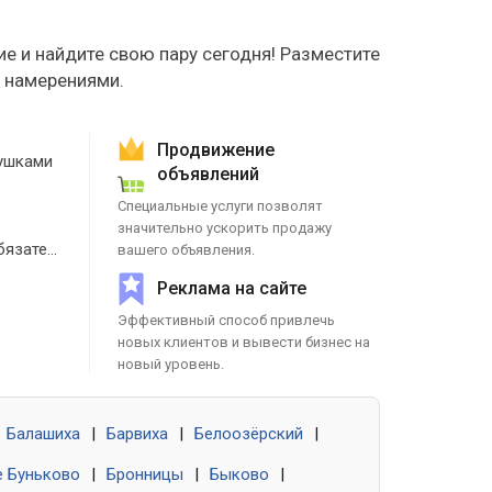
е и найдите свою пару сегодня! Разместите
е намерениями.
Продвижение
ушками
объявлений
Специальные услуги позволят
значительно ускорить продажу
Знакомства без обязательств
вашего объявления.
Реклама на сайте
Эффективный способ привлечь
новых клиентов и вывести бизнес на
новый уровень.
Балашиха
|
Барвиха
|
Белоозёрский
|
 Буньково
|
Бронницы
|
Быково
|