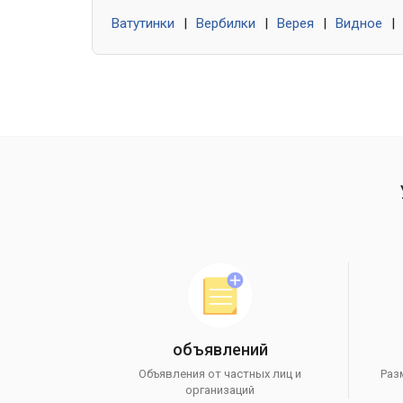
Ватутинки
|
Вербилки
|
Верея
|
Видное
|
объявлений
Объявления от частных лиц и
Раз
организаций