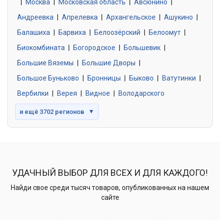
|
Москва
0 объявлений
|
Московская область
|
Авсюнино
|
Андреевка
|
Апрелевка
|
Архангельское
|
Ашукино
|
Балашиха
|
Барвиха
|
Белоозёрский
|
Белоомут
|
Знакомства без обязательств
0 объявлений
Биокомбината
|
Богородское
|
Большевик
|
Большие Вяземы
|
Большие Дворы
|
Большое Буньково
|
Бронницы
|
Быково
|
Ватутинки
|
Вербилки
|
Верея
|
Видное
|
Володарского
и ещё 3702 регионов
▼
УДАЧНЫЙ ВЫБОР ДЛЯ ВСЕХ И ДЛЯ КАЖДОГО!
Найди свое среди тысяч товаров, опубликованных на нашем
сайте