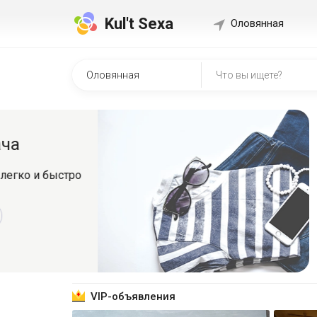
Kul't Sexa
Оловянная
Быстр
о
Регистрир
знакомит
Зарег
VIP-объявления