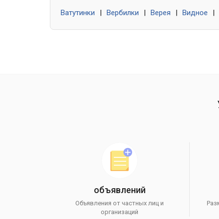
Ватутинки
|
Вербилки
|
Верея
|
Видное
|
объявлений
Объявления от частных лиц и
Раз
организаций