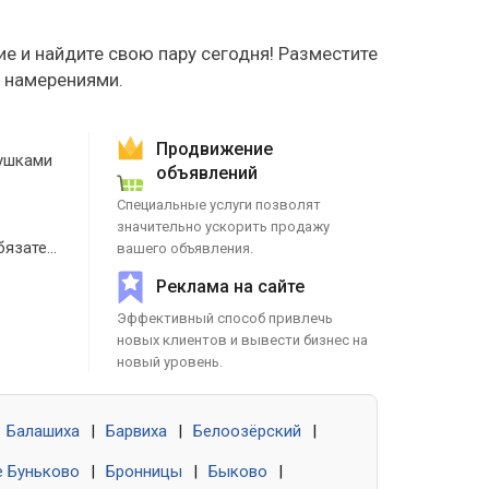
е и найдите свою пару сегодня! Разместите
е намерениями.
Продвижение
ушками
объявлений
Специальные услуги позволят
значительно ускорить продажу
Знакомства без обязательств
вашего объявления.
Реклама на сайте
Эффективный способ привлечь
новых клиентов и вывести бизнес на
новый уровень.
Балашиха
|
Барвиха
|
Белоозёрский
|
 Буньково
|
Бронницы
|
Быково
|