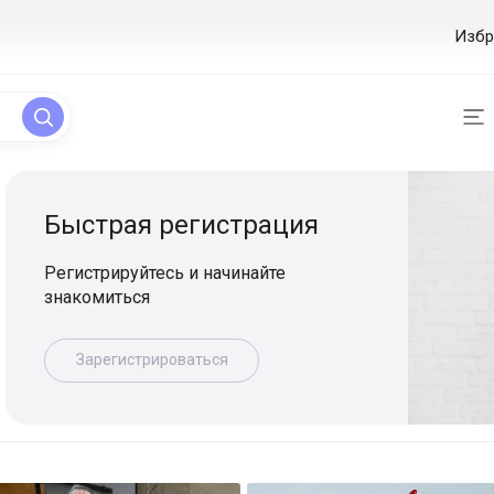
Избр
ая регистрация
уйтесь и начинайте
ься
истрироваться