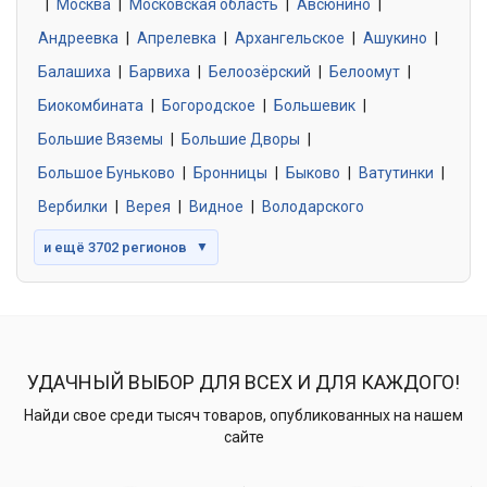
|
Москва
0 объявлений
|
Московская область
|
Авсюнино
|
Андреевка
|
Апрелевка
|
Архангельское
|
Ашукино
|
Балашиха
|
Барвиха
|
Белоозёрский
|
Белоомут
|
Знакомства без обязательств
0 объявлений
Биокомбината
|
Богородское
|
Большевик
|
Большие Вяземы
|
Большие Дворы
|
Большое Буньково
|
Бронницы
|
Быково
|
Ватутинки
|
Вербилки
|
Верея
|
Видное
|
Володарского
и ещё 3702 регионов
▼
УДАЧНЫЙ ВЫБОР ДЛЯ ВСЕХ И ДЛЯ КАЖДОГО!
Найди свое среди тысяч товаров, опубликованных на нашем
сайте