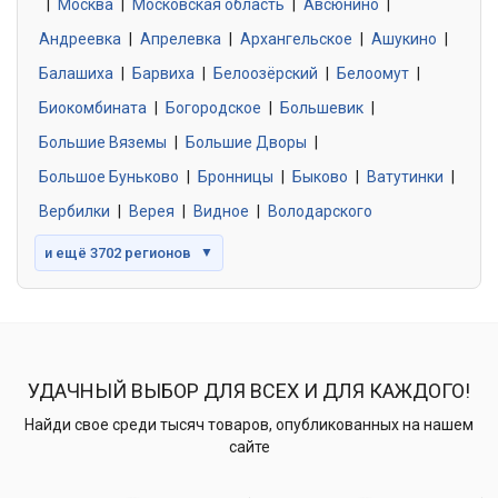
|
Москва
0 объявлений
|
Московская область
|
Авсюнино
|
Андреевка
|
Апрелевка
|
Архангельское
|
Ашукино
|
Балашиха
|
Барвиха
|
Белоозёрский
|
Белоомут
|
Знакомства без обязательств
0 объявлений
Биокомбината
|
Богородское
|
Большевик
|
Большие Вяземы
|
Большие Дворы
|
Большое Буньково
|
Бронницы
|
Быково
|
Ватутинки
|
Вербилки
|
Верея
|
Видное
|
Володарского
и ещё 3702 регионов
▼
УДАЧНЫЙ ВЫБОР ДЛЯ ВСЕХ И ДЛЯ КАЖДОГО!
Найди свое среди тысяч товаров, опубликованных на нашем
сайте