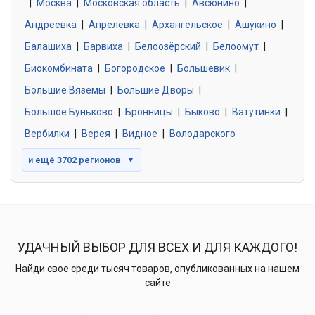
|
Москва
0 объявлений
|
Московская область
|
Авсюнино
|
Андреевка
|
Апрелевка
|
Архангельское
|
Ашукино
|
Балашиха
|
Барвиха
|
Белоозёрский
|
Белоомут
|
Знакомства без обязательств
0 объявлений
Биокомбината
|
Богородское
|
Большевик
|
Большие Вяземы
|
Большие Дворы
|
Большое Буньково
|
Бронницы
|
Быково
|
Ватутинки
|
Вербилки
|
Верея
|
Видное
|
Володарского
и ещё 3702 регионов
▼
УДАЧНЫЙ ВЫБОР ДЛЯ ВСЕХ И ДЛЯ КАЖДОГО!
Найди свое среди тысяч товаров, опубликованных на нашем
сайте