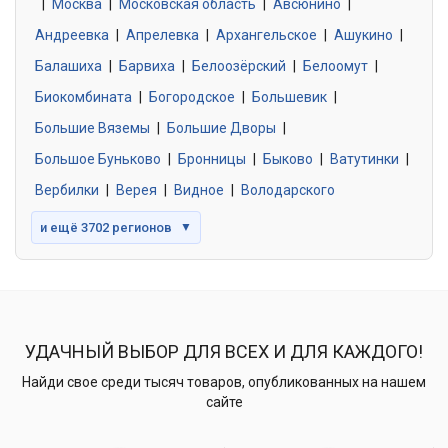
|
Москва
0 объявлений
|
Московская область
|
Авсюнино
|
Андреевка
|
Апрелевка
|
Архангельское
|
Ашукино
|
Балашиха
|
Барвиха
|
Белоозёрский
|
Белоомут
|
Знакомства без обязательств
0 объявлений
Биокомбината
|
Богородское
|
Большевик
|
Большие Вяземы
|
Большие Дворы
|
Большое Буньково
|
Бронницы
|
Быково
|
Ватутинки
|
Вербилки
|
Верея
|
Видное
|
Володарского
и ещё 3702 регионов
▼
УДАЧНЫЙ ВЫБОР ДЛЯ ВСЕХ И ДЛЯ КАЖДОГО!
Найди свое среди тысяч товаров, опубликованных на нашем
сайте