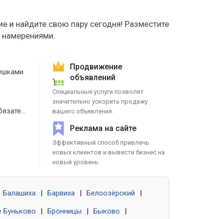
е и найдите свою пару сегодня! Разместите
е намерениями.
Продвижение
ушками
объявлений
Специальные услуги позволят
значительно ускорить продажу
Знакомства без обязательств
вашего объявления.
Реклама на сайте
Эффективный способ привлечь
новых клиентов и вывести бизнес на
новый уровень.
Балашиха
|
Барвиха
|
Белоозёрский
|
 Буньково
|
Бронницы
|
Быково
|