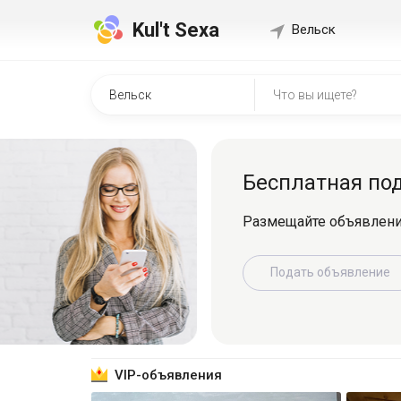
Kul't Sexa
Вельск
Быстр
о
Регистрир
знакомит
Зарег
VIP-объявления