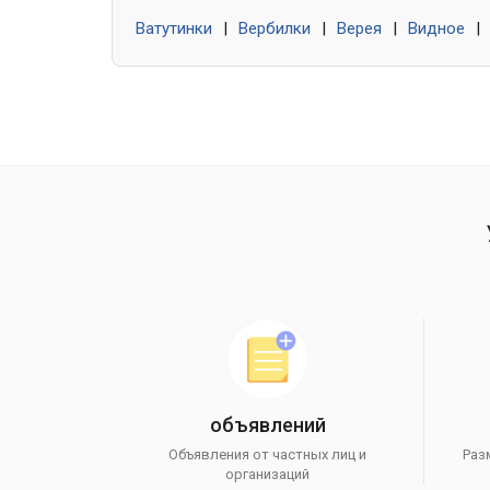
Ватутинки
|
Вербилки
|
Верея
|
Видное
|
объявлений
Объявления от частных лиц и
Раз
организаций