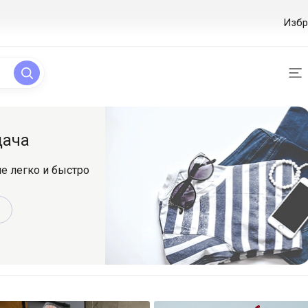
Избр
ая регистрация
уйтесь и начинайте
ься
истрироваться