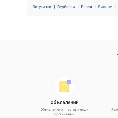
Ватутинки
|
Вербилки
|
Верея
|
Видное
|
объявлений
Объявления от частных лиц и
Раз
организаций