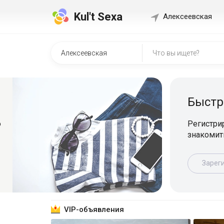
Kul't Sexa
Алексеевская
Быстр
о
Регистрир
знакомит
Зарег
VIP-объявления