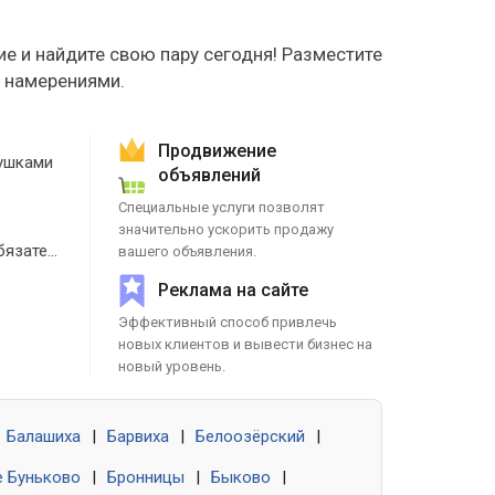
е и найдите свою пару сегодня! Разместите
е намерениями.
Продвижение
ушками
объявлений
Специальные услуги позволят
значительно ускорить продажу
Знакомства без обязательств
вашего объявления.
Реклама на сайте
Эффективный способ привлечь
новых клиентов и вывести бизнес на
новый уровень.
Балашиха
|
Барвиха
|
Белоозёрский
|
 Буньково
|
Бронницы
|
Быково
|