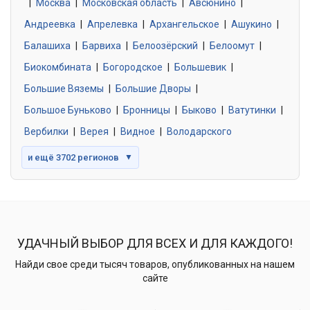
|
Москва
0 объявлений
|
Московская область
|
Авсюнино
|
Андреевка
|
Апрелевка
|
Архангельское
|
Ашукино
|
Балашиха
|
Барвиха
|
Белоозёрский
|
Белоомут
|
Знакомства без обязательств
0 объявлений
Биокомбината
|
Богородское
|
Большевик
|
Большие Вяземы
|
Большие Дворы
|
Большое Буньково
|
Бронницы
|
Быково
|
Ватутинки
|
Вербилки
|
Верея
|
Видное
|
Володарского
и ещё 3702 регионов
▼
УДАЧНЫЙ ВЫБОР ДЛЯ ВСЕХ И ДЛЯ КАЖДОГО!
Найди свое среди тысяч товаров, опубликованных на нашем
сайте