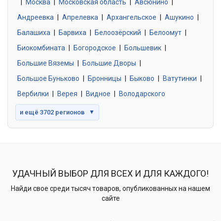
|
Москва
0 объявлений
|
Московская область
|
Авсюнино
|
Андреевка
|
Апрелевка
|
Архангельское
|
Ашукино
|
Балашиха
|
Барвиха
|
Белоозёрский
|
Белоомут
|
Знакомства без обязательств
0 объявлений
Биокомбината
|
Богородское
|
Большевик
|
Большие Вяземы
|
Большие Дворы
|
Большое Буньково
|
Бронницы
|
Быково
|
Ватутинки
|
Вербилки
|
Верея
|
Видное
|
Володарского
и ещё 3702 регионов
▼
УДАЧНЫЙ ВЫБОР ДЛЯ ВСЕХ И ДЛЯ КАЖДОГО!
Найди свое среди тысяч товаров, опубликованных на нашем
сайте