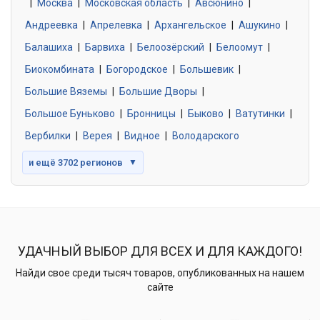
|
Москва
0 объявлений
|
Московская область
|
Авсюнино
|
Андреевка
|
Апрелевка
|
Архангельское
|
Ашукино
|
Балашиха
|
Барвиха
|
Белоозёрский
|
Белоомут
|
Знакомства без обязательств
0 объявлений
Биокомбината
|
Богородское
|
Большевик
|
Большие Вяземы
|
Большие Дворы
|
Большое Буньково
|
Бронницы
|
Быково
|
Ватутинки
|
Вербилки
|
Верея
|
Видное
|
Володарского
и ещё 3702 регионов
▼
УДАЧНЫЙ ВЫБОР ДЛЯ ВСЕХ И ДЛЯ КАЖДОГО!
Найди свое среди тысяч товаров, опубликованных на нашем
сайте