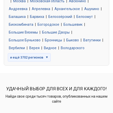
|
Москва
0 объявлений
|
Московская область
|
Авсюнино
|
Андреевка
|
Апрелевка
|
Архангельское
|
Ашукино
|
Балашиха
|
Барвиха
|
Белоозёрский
|
Белоомут
|
Знакомства без обязательств
0 объявлений
Биокомбината
|
Богородское
|
Большевик
|
Большие Вяземы
|
Большие Дворы
|
Большое Буньково
|
Бронницы
|
Быково
|
Ватутинки
|
Вербилки
|
Верея
|
Видное
|
Володарского
и ещё 3702 регионов
▼
УДАЧНЫЙ ВЫБОР ДЛЯ ВСЕХ И ДЛЯ КАЖДОГО!
Найди свое среди тысяч товаров, опубликованных на нашем
сайте