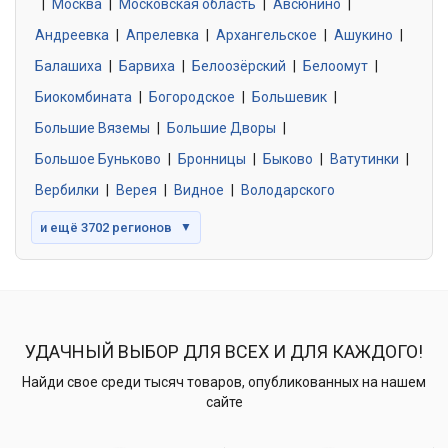
|
Москва
0 объявлений
|
Московская область
|
Авсюнино
|
Андреевка
|
Апрелевка
|
Архангельское
|
Ашукино
|
Балашиха
|
Барвиха
|
Белоозёрский
|
Белоомут
|
Знакомства без обязательств
0 объявлений
Биокомбината
|
Богородское
|
Большевик
|
Большие Вяземы
|
Большие Дворы
|
Большое Буньково
|
Бронницы
|
Быково
|
Ватутинки
|
Вербилки
|
Верея
|
Видное
|
Володарского
и ещё 3702 регионов
▼
УДАЧНЫЙ ВЫБОР ДЛЯ ВСЕХ И ДЛЯ КАЖДОГО!
Найди свое среди тысяч товаров, опубликованных на нашем
сайте