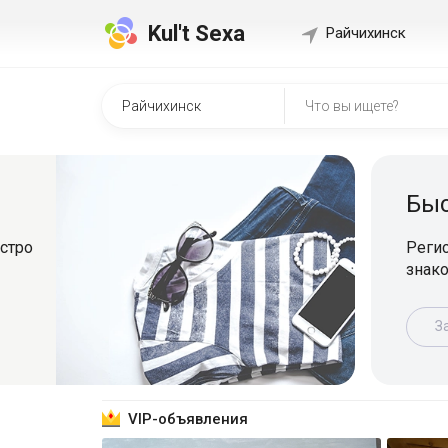
Kul't Sexa
Райчихинск
Быстр
о
Регистрир
знакомит
Зарег
VIP-объявления