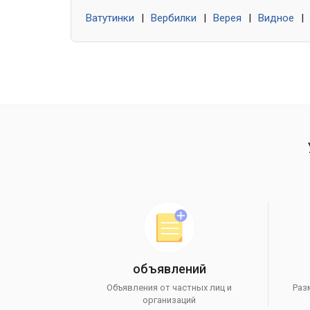
Ватутинки
|
Вербилки
|
Верея
|
Видное
|
объявлений
Объявления от частных лиц и
Раз
организаций