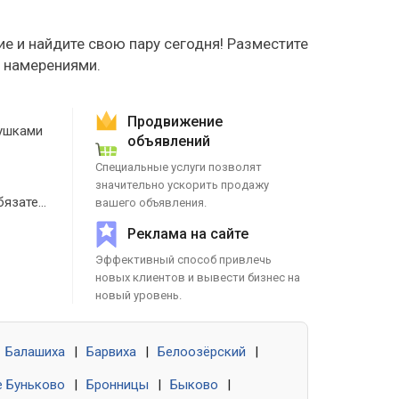
е и найдите свою пару сегодня! Разместите
е намерениями.
Продвижение
ушками
объявлений
Специальные услуги позволят
значительно ускорить продажу
Знакомства без обязательств
вашего объявления.
Реклама на сайте
Эффективный способ привлечь
новых клиентов и вывести бизнес на
новый уровень.
Балашиха
|
Барвиха
|
Белоозёрский
|
 Буньково
|
Бронницы
|
Быково
|