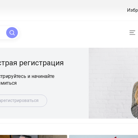
Избр
ая регистрация
уйтесь и начинайте
ься
истрироваться