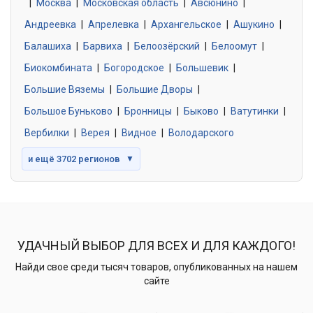
|
Москва
0 объявлений
|
Московская область
|
Авсюнино
|
Андреевка
|
Апрелевка
|
Архангельское
|
Ашукино
|
Балашиха
|
Барвиха
|
Белоозёрский
|
Белоомут
|
Знакомства без обязательств
0 объявлений
Биокомбината
|
Богородское
|
Большевик
|
Большие Вяземы
|
Большие Дворы
|
Большое Буньково
|
Бронницы
|
Быково
|
Ватутинки
|
Вербилки
|
Верея
|
Видное
|
Володарского
и ещё 3702 регионов
▼
УДАЧНЫЙ ВЫБОР ДЛЯ ВСЕХ И ДЛЯ КАЖДОГО!
Найди свое среди тысяч товаров, опубликованных на нашем
сайте