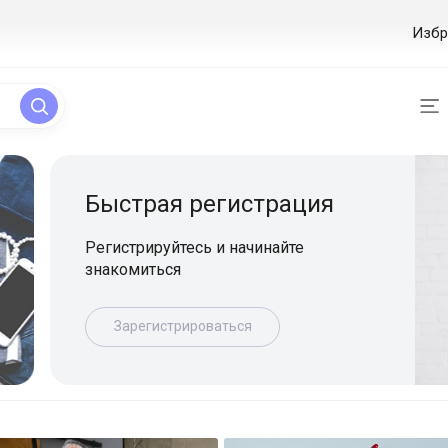
Избр
ая регистрация
уйтесь и начинайте
ься
истрироваться