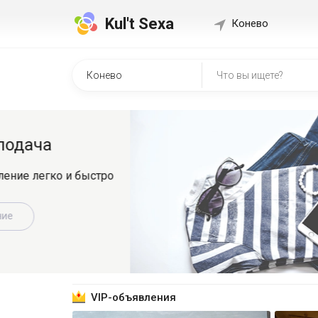
Kul't Sexa
Конево
Быстр
о
Регистрир
знакомит
Зарег
VIP-объявления