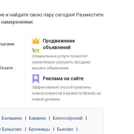
е и найдите свою пару сегодня! Разместите
е намерениями.
Продвижение
ушками
объявлений
Специальные услуги позволят
значительно ускорить продажу
Знакомства без обязательств
вашего объявления.
Реклама на сайте
Эффективный способ привлечь
новых клиентов и вывести бизнес на
новый уровень.
Балашиха
|
Барвиха
|
Белоозёрский
|
 Буньково
|
Бронницы
|
Быково
|