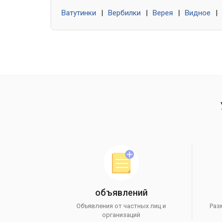
Ватутинки
|
Вербилки
|
Верея
|
Видное
|
объявлений
Объявления от частных лиц и
Раз
организаций