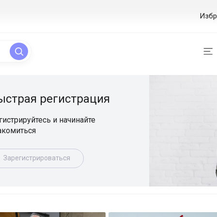
Избр
ая регистрация
уйтесь и начинайте
ься
истрироваться