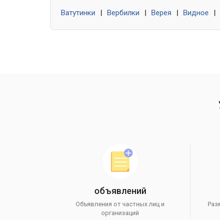
Ватутинки
|
Вербилки
|
Верея
|
Видное
|
объявлений
Объявления от частных лиц и
Раз
организаций