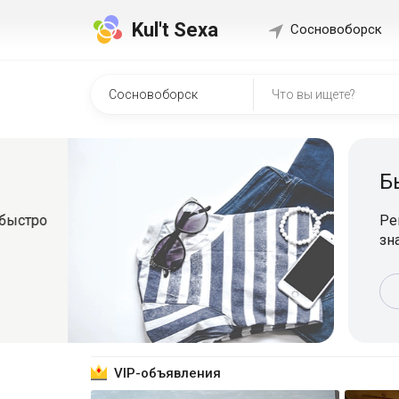
Kul't Sexa
Сосновоборск
Быстр
о
Регистрир
знакомит
Зарег
VIP-объявления