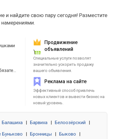
е и найдите свою пару сегодня! Разместите
е намерениями.
Продвижение
ушками
объявлений
Специальные услуги позволят
значительно ускорить продажу
Знакомства без обязательств
вашего объявления.
Реклама на сайте
Эффективный способ привлечь
новых клиентов и вывести бизнес на
новый уровень.
Балашиха
|
Барвиха
|
Белоозёрский
|
 Буньково
|
Бронницы
|
Быково
|