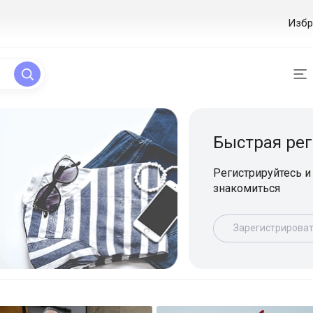
Избр
ая регистрация
уйтесь и начинайте
ься
истрироваться