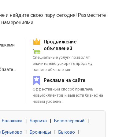
е и найдите свою пару сегодня! Разместите
е намерениями.
Продвижение
ушками
объявлений
Специальные услуги позволят
значительно ускорить продажу
Знакомства без обязательств
вашего объявления.
Реклама на сайте
Эффективный способ привлечь
новых клиентов и вывести бизнес на
новый уровень.
Балашиха
|
Барвиха
|
Белоозёрский
|
 Буньково
|
Бронницы
|
Быково
|