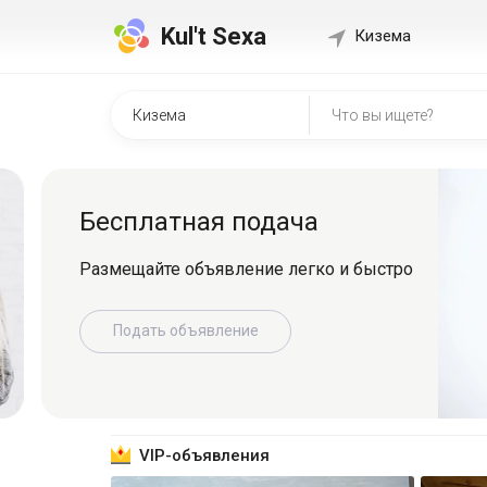
Kul't Sexa
Кизема
Быстр
о
Регистрир
знакомит
Зарег
VIP-объявления