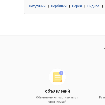
Ватутинки
|
Вербилки
|
Верея
|
Видное
|
объявлений
Объявления от частных лиц и
Раз
организаций