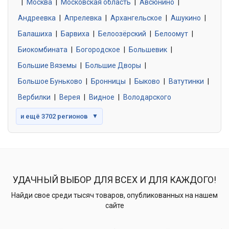
|
Москва
0 объявлений
|
Московская область
|
Авсюнино
|
Андреевка
|
Апрелевка
|
Архангельское
|
Ашукино
|
Балашиха
|
Барвиха
|
Белоозёрский
|
Белоомут
|
Знакомства без обязательств
0 объявлений
Биокомбината
|
Богородское
|
Большевик
|
Большие Вяземы
|
Большие Дворы
|
Большое Буньково
|
Бронницы
|
Быково
|
Ватутинки
|
Вербилки
|
Верея
|
Видное
|
Володарского
и ещё 3702 регионов
▼
УДАЧНЫЙ ВЫБОР ДЛЯ ВСЕХ И ДЛЯ КАЖДОГО!
Найди свое среди тысяч товаров, опубликованных на нашем
сайте